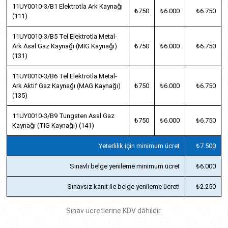
11UY0010-3/B1 Elektrotla Ark Kaynağı
₺750
₺6.000
₺6.750
(111)
11UY0010-3/B5 Tel Elektrotla Metal-
Ark Asal Gaz Kaynağı (MIG Kaynağı)
₺750
₺6.000
₺6.750
(131)
11UY0010-3/B6 Tel Elektrotla Metal-
Ark Aktif Gaz Kaynağı (MAG Kaynağı)
₺750
₺6.000
₺6.750
(135)
11UY0010-3/B9 Tungsten Asal Gaz
₺750
₺6.000
₺6.750
Kaynağı (TIG Kaynağı) (141)
Yeterlilik için minimum ücret
₺7.500
Sınavlı belge yenileme minimum ücret
₺6.000
Sınavsız kanıt ile belge yenileme ücreti
₺2.250
Sınav ücretlerine KDV dâhildir.