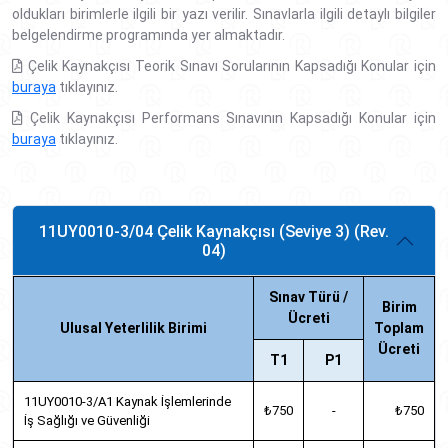
oldukları birimlerle ilgili bir yazı verilir. Sınavlarla ilgili detaylı bilgiler
belgelendirme programında yer almaktadır.
Çelik Kaynakçısı Teorik Sınavı Sorularının Kapsadığı Konular için
buraya
tıklayınız.
Çelik Kaynakçısı Performans Sınavının Kapsadığı Konular için
buraya
tıklayınız.
11UY0010-3/04 Çelik Kaynakçısı (Seviye 3) (Rev.
04)
Sınav Türü /
Birim
Ücreti
Ulusal Yeterlilik Birimi
Toplam
Ücreti
T1
P1
11UY0010-3/A1 Kaynak İşlemlerinde
₺750
-
₺750
İş Sağlığı ve Güvenliği