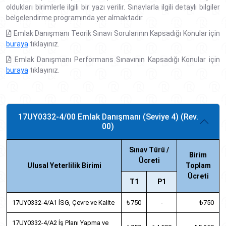
oldukları birimlerle ilgili bir yazı verilir. Sınavlarla ilgili detaylı bilgiler
belgelendirme programında yer almaktadır.
Emlak Danışmanı Teorik Sınavı Sorularının Kapsadığı Konular için
buraya
tıklayınız.
Emlak Danışmanı Performans Sınavının Kapsadığı Konular için
buraya
tıklayınız.
17UY0332-4/00 Emlak Danışmanı (Seviye 4) (Rev.
00)
Sınav Türü /
Birim
Ücreti
Ulusal Yeterlilik Birimi
Toplam
Ücreti
T1
P1
17UY0332-4/A1 İSG, Çevre ve Kalite
₺750
-
₺750
17UY0332-4/A2 İş Planı Yapma ve