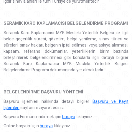
Iğdır sınav alanları ile tüm Türkiye'de yürütmektedir.
SERAMIK KARO KAPLAMACISI BELGELENDIRME PROGRAMI
Seramik Karo Kaplamacısı MYK Mesleki Yeterlilik Belgesi ile ilgili
belge geçerlilik süresi, gözetim, belge yenileme, sınav türleri ve
süreleri, sınav hakları, belgenin iptal edilmesi veya askıya alınması,
kapsam, referans dokümanlar, yeterliliklerin birim bazında
birleştirilerek belgelendirilmesi gibi konularla ilgili detaylı bilgiler
Seramik Karo Kaplamacısı MYK Mesleki Yeterlilik Belgesi
Belgelendirme Programı dokümanında yer almaktadır.
BELGELENDIRME BAŞVURU YÖNTEMI
Başvuru işlemleri hakkında detaylı bilgiler
Başvuru ve Kayıt
İşlemleri
sayfasını ziyaret ediniz:
Başvuru Formunu indirmek için
buraya
tıklayınız.
Online başvuru için
buraya
tıklayınız.