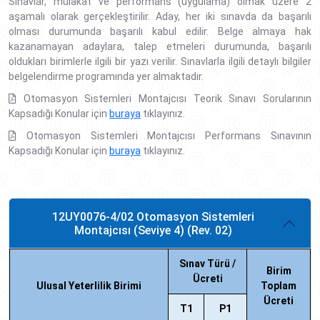
Sınavlar, mülakat ve performans (uygulama) olmak üzere 2
aşamalı olarak gerçekleştirilir. Aday, her iki sınavda da başarılı
olması durumunda başarılı kabul edilir. Belge almaya hak
kazanamayan adaylara, talep etmeleri durumunda, başarılı
oldukları birimlerle ilgili bir yazı verilir. Sınavlarla ilgili detaylı bilgiler
belgelendirme programında yer almaktadır.
Otomasyon Sistemleri Montajcısı Teorik Sınavı Sorularının
Kapsadığı Konular için
buraya
tıklayınız.
Otomasyon Sistemleri Montajcısı Performans Sınavının
Kapsadığı Konular için
buraya
tıklayınız.
12UY0076-4/02 Otomasyon Sistemleri
Montajcısı (Seviye 4) (Rev. 02)
Sınav Türü /
Birim
Ücreti
Ulusal Yeterlilik Birimi
Toplam
Ücreti
T1
P1