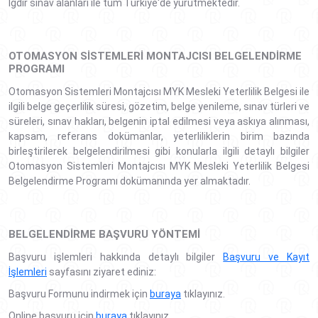
Iğdır sınav alanları ile tüm Türkiye'de yürütmektedir.
OTOMASYON SISTEMLERI MONTAJCISI BELGELENDIRME
PROGRAMI
Otomasyon Sistemleri Montajcısı MYK Mesleki Yeterlilik Belgesi ile
ilgili belge geçerlilik süresi, gözetim, belge yenileme, sınav türleri ve
süreleri, sınav hakları, belgenin iptal edilmesi veya askıya alınması,
kapsam, referans dokümanlar, yeterliliklerin birim bazında
birleştirilerek belgelendirilmesi gibi konularla ilgili detaylı bilgiler
Otomasyon Sistemleri Montajcısı MYK Mesleki Yeterlilik Belgesi
Belgelendirme Programı dokümanında yer almaktadır.
BELGELENDIRME BAŞVURU YÖNTEMI
Başvuru işlemleri hakkında detaylı bilgiler
Başvuru ve Kayıt
İşlemleri
sayfasını ziyaret ediniz:
Başvuru Formunu indirmek için
buraya
tıklayınız.
Online başvuru için
buraya
tıklayınız.