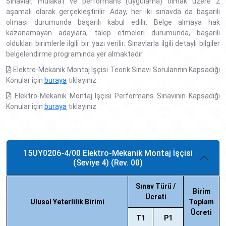
Sınavlar, mülakat ve performans (uygulama) olmak üzere 2
aşamalı olarak gerçekleştirilir. Aday, her iki sınavda da başarılı
olması durumunda başarılı kabul edilir. Belge almaya hak
kazanamayan adaylara, talep etmeleri durumunda, başarılı
oldukları birimlerle ilgili bir yazı verilir. Sınavlarla ilgili detaylı bilgiler
belgelendirme programında yer almaktadır.
Elektro-Mekanik Montaj İşçisi Teorik Sınavı Sorularının Kapsadığı
Konular için
buraya
tıklayınız.
Elektro-Mekanik Montaj İşçisi Performans Sınavının Kapsadığı
Konular için
buraya
tıklayınız.
15UY0206-4/00 Elektro-Mekanik Montaj İşçisi
(Seviye 4) (Rev. 00)
Sınav Türü /
Birim
Ücreti
Ulusal Yeterlilik Birimi
Toplam
Ücreti
T1
P1