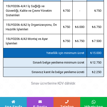
15UY0206-4/A1 İş Sağlığı ve
Güvenliği, Kalite ve Çevre Yönetim
₺750
-
₺750
Sistemleri
15UY0206-4/A2 İş Organizasyonu, Ön
₺750
₺6.000
₺6.750
Hazırlık İşlemleri
15UY0206-4/A3 Montaj ve Ayar
₺750
₺6.750
₺7.500
İşlemleri
Yeterlilik için minimum ücret
₺15.000
Sınavlı belge yenileme minimum ücret
₺12.750
Sınavsız kanıt ile belge yenileme ücreti
₺2.250
Sınav ücretlerine KDV dâhildir.
Ana Sayfa
E-Posta
Telefon
WhatsApp