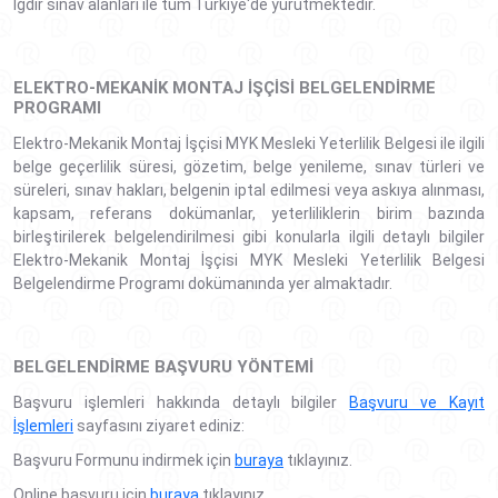
Iğdır sınav alanları ile tüm Türkiye'de yürütmektedir.
ELEKTRO-MEKANIK MONTAJ İŞÇISI BELGELENDIRME
PROGRAMI
Elektro-Mekanik Montaj İşçisi MYK Mesleki Yeterlilik Belgesi ile ilgili
belge geçerlilik süresi, gözetim, belge yenileme, sınav türleri ve
süreleri, sınav hakları, belgenin iptal edilmesi veya askıya alınması,
kapsam, referans dokümanlar, yeterliliklerin birim bazında
birleştirilerek belgelendirilmesi gibi konularla ilgili detaylı bilgiler
Elektro-Mekanik Montaj İşçisi MYK Mesleki Yeterlilik Belgesi
Belgelendirme Programı dokümanında yer almaktadır.
BELGELENDIRME BAŞVURU YÖNTEMI
Başvuru işlemleri hakkında detaylı bilgiler
Başvuru ve Kayıt
İşlemleri
sayfasını ziyaret ediniz:
Başvuru Formunu indirmek için
buraya
tıklayınız.
Online başvuru için
buraya
tıklayınız.